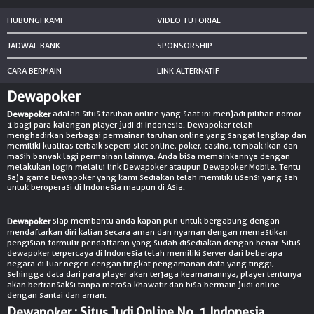
© Copyright 2026 dewapok3rgg.xyz - All right reserved | 18+
HUBUNGI KAMI
VIDEO TUTORIAL
JADWAL BANK
SPONSORSHIP
CARA BERMAIN
LINK ALTERNATIF
Dewapoker
adalah situs taruhan online yang saat ini menjadi pilihan nomor
Dewapoker
1 bagi para kalangan player judi di Indonesia. Dewapoker telah
menghadirkan berbagai permainan taruhan online yang sangat lengkap dan
memiliki kualitas terbaik seperti slot online, poker, casino, tembak ikan dan
masih banyak lagi permainan lainnya. Anda bisa memainkannya dengan
melakukan login melalui link Dewapoker ataupun Dewapoker Mobile. Tentu
saja game Dewapoker yang kami sediakan telah memiliki lisensi yang sah
untuk beroperasi di Indonesia maupun di Asia.
siap membantu anda kapan pun untuk bergabung dengan
Dewapoker
mendaftarkan diri kalian secara aman dan nyaman dengan memastikan
pengisian formulir pendaftaran yang sudah disediakan dengan benar. Situs
dewapoker terpercaya di Indonesia telah memiliki server dari beberapa
negara di luar negeri dengan tingkat pengamanan data yang tinggi,
sehingga data dari para player akan terjaga keamanannya, player tentunya
akan bertransaksi tanpa merasa khawatir dan bisa bermain judi online
dengan santai dan aman.
Dewapoker : Situs Judi Online No. 1 Indonesia,