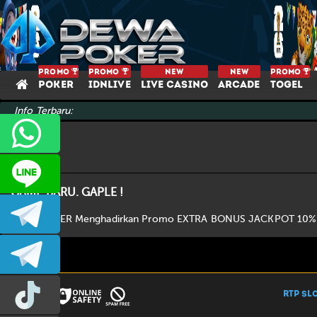
PROMO
PROMO
NEW
NEW
PROMO
POKER
IDNLIVE
LIVE CASINO
ARCADE
TOGEL
Info Terbaru:
-
CS2DEWAPOKER
GAME BARU. GAPLE !
dewapoker_infoo
DEWAPOKER Menghadirkan Promo EXTRA BONUS JACKPOT 10% . S
dewapoker_info
prmdewapkr
RTP SL