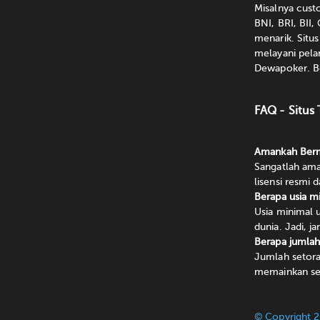
Misalnya custo
BNI, BRI, BII
menarik. Situs
melayani pelan
Dewapoker. Be
FAQ - Situs
Amankah Berm
Sangatlah am
lisensi resmi 
Berapa usia 
Usia minimal u
dunia. Jadi, j
Berapa jumlah
Jumlah setora
memainkan sem
© Copyright 2